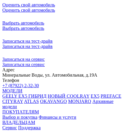
Оценить свой автомобиль
Оценить свой автомобиль
Выбрать автомобиль
Выбрать автомобиль
Записаться на тест-драйв
Записаться на тест-драйв
Записаться на сервис
Записаться на сервис
Адрес
Минеральные Воды, ул. Автомобильная, д.19А
Телефон
+7 (87922) 2-32-30
МОДЕЛИ
GEELY EX5 ГИБРИД
НОВЫЙ COOLRAY
EX5
PREFACE
CITYRAY
ATLAS
OKAVANGO
MONJARO
Архивные
модели
ПОКУПАТЕЛЯМ
Выбор и покупка
Финансы и услуги
ВЛАДЕЛЬЦАМ
Сервис
Поддержка