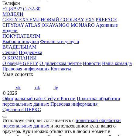
Телефон
+7 (87922) 2-32-30
МОДЕЛИ
GEELY EX5 EM-i
НОВЫЙ COOLRAY
EX5
PREFACE
CITYRAY
ATLAS
OKAVANGO
MONJARO
Архивные
модели
ПОКУПАТЕЛЯМ
Выбор и покупка
Финансы и услуги
ВЛАДЕЛЬЦАМ
Сервис
Поддержка
О КОМПАНИИ
О бренде GEELY
О дилерском центре
Новости
Наша команда
Правовая информация
Контакты
Мы в соцсетях
vk
ok
tg
© 2026
Официальный сайт Geely в России
Политика обработки
персональных данных
Правовая информация
Сделано в ПЕРКС
Используя сайт, вы соглашаетесь с
политикой обработки
персональных данных
и использованием куки вашего
браузера. Куки можно отключить в любой момент в