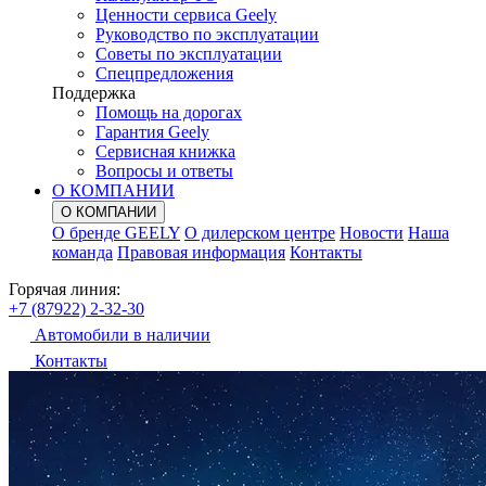
Ценности сервиса Geely
Руководство по эксплуатации
Советы по эксплуатации
Спецпредложения
Поддержка
Помощь на дорогах
Гарантия Geely
Сервисная книжка
Вопросы и ответы
О КОМПАНИИ
О КОМПАНИИ
О бренде GEELY
О дилерском центре
Новости
Наша
команда
Правовая информация
Контакты
Горячая линия:
+7 (87922) 2-32-30
Автомобили в наличии
Контакты