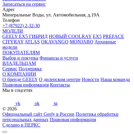
Записаться на сервис
Адрес
Минеральные Воды, ул. Автомобильная, д.19А
Телефон
+7 (87922) 2-32-30
МОДЕЛИ
GEELY EX5 ГИБРИД
НОВЫЙ COOLRAY
EX5
PREFACE
CITYRAY
ATLAS
OKAVANGO
MONJARO
Архивные
модели
ПОКУПАТЕЛЯМ
Выбор и покупка
Финансы и услуги
ВЛАДЕЛЬЦАМ
Сервис
Поддержка
О КОМПАНИИ
О бренде GEELY
О дилерском центре
Новости
Наша команда
Правовая информация
Контакты
Мы в соцсетях
vk
ok
tg
© 2026
Официальный сайт Geely в России
Политика обработки
персональных данных
Правовая информация
Сделано в ПЕРКС