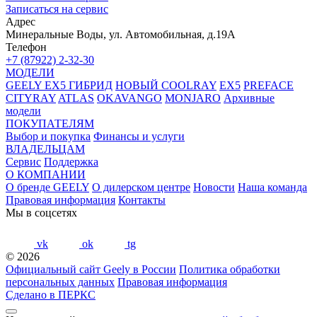
Записаться на сервис
Адрес
Минеральные Воды, ул. Автомобильная, д.19А
Телефон
+7 (87922) 2-32-30
МОДЕЛИ
GEELY EX5 ГИБРИД
НОВЫЙ COOLRAY
EX5
PREFACE
CITYRAY
ATLAS
OKAVANGO
MONJARO
Архивные
модели
ПОКУПАТЕЛЯМ
Выбор и покупка
Финансы и услуги
ВЛАДЕЛЬЦАМ
Сервис
Поддержка
О КОМПАНИИ
О бренде GEELY
О дилерском центре
Новости
Наша команда
Правовая информация
Контакты
Мы в соцсетях
vk
ok
tg
© 2026
Официальный сайт Geely в России
Политика обработки
персональных данных
Правовая информация
Сделано в ПЕРКС