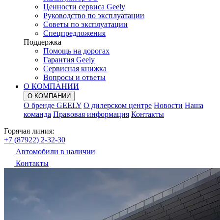
Ценности сервиса Geely
Руководство по эксплуатации
Советы по эксплуатации
Спецпредложения
Поддержка
Помощь на дорогах
Гарантия Geely
Сервисная книжка
Вопросы и ответы
О КОМПАНИИ
О КОМПАНИИ
О бренде GEELY
О дилерском центре
Новости
Наша
команда
Правовая информация
Контакты
Горячая линия:
+7 (87922) 2-32-30
Автомобили в наличии
Контакты