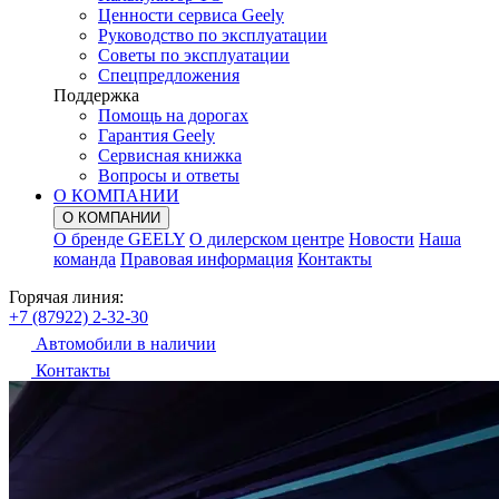
Ценности сервиса Geely
Руководство по эксплуатации
Советы по эксплуатации
Спецпредложения
Поддержка
Помощь на дорогах
Гарантия Geely
Сервисная книжка
Вопросы и ответы
О КОМПАНИИ
О КОМПАНИИ
О бренде GEELY
О дилерском центре
Новости
Наша
команда
Правовая информация
Контакты
Горячая линия:
+7 (87922) 2-32-30
Автомобили в наличии
Контакты