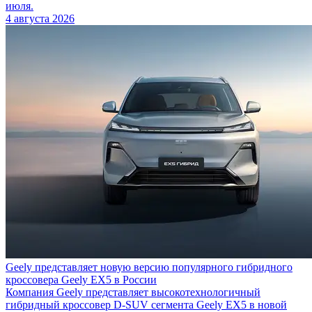
июля.
4 августа 2026
Geely представляет новую версию популярного гибридного
кроссовера Geely EX5 в России
Компания Geely представляет высокотехнологичный
гибридный кроссовер D-SUV сегмента Geely EX5 в новой