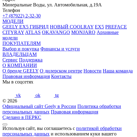
Минеральные Воды, ул. Автомобильная, д.19А
Телефон
+7 (87922) 2-32-30
МОДЕЛИ
GEELY EX5 ГИБРИД
НОВЫЙ COOLRAY
EX5
PREFACE
CITYRAY
ATLAS
OKAVANGO
MONJARO
Архивные
модели
ПОКУПАТЕЛЯМ
Выбор и покупка
Финансы и услуги
ВЛАДЕЛЬЦАМ
Сервис
Поддержка
О КОМПАНИИ
О бренде GEELY
О дилерском центре
Новости
Наша команда
Правовая информация
Контакты
Мы в соцсетях
vk
ok
tg
© 2026
Официальный сайт Geely в России
Политика обработки
персональных данных
Правовая информация
Сделано в ПЕРКС
Используя сайт, вы соглашаетесь с
политикой обработки
персональных данных
и использованием куки вашего