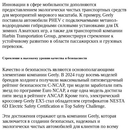
Инновации в сфере мобильности дополняются
предоставлением экологически чистых транспортных средств
для мероприятий мирового масштаба. К примеру, Geely
поставила автомобили PHEV с подключаемыми метанол-
водородными гибридными силовыми установками для IX
зимних Азиатских игр, а также для транспортной компании
Harbin Transportation Group, демонстрируя стремление к
устойчивому развитию в области пассажирских и грузовых
перевозок.
Стремление к высокому уровню качества и безопасности
Качество и безопасность являются основополагающими
элементами компании Geely. В 2024 году восемь моделей
брендов холдинга получили максимальный пятизвездочный
рейтинг безопасности C-NCAP, три модели заработали пять
звезд по программе Euro NCAP, а еще одна модель достигла
пяти звезд в рейтинге ANCAP. Кроме того, электрический
кроссовер Geely EX5 стал обладателем сертификатов NESTA
6D Electric Safety Certification и Top Safety Challenge.
Эти достижения отражают цель компании Geely, которая
заключается в создании безопасных, надежных и
экологически чистых автомобилей для клиентов по всему