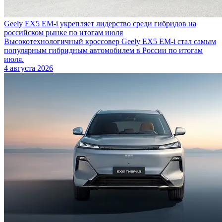
Geely EX5 EM-i укрепляет лидерство среди гибридов на
российском рынке по итогам июля
Высокотехнологичный кроссовер Geely EX5 EM-i стал самым
популярным гибридным автомобилем в России по итогам
июля.
4 августа 2026