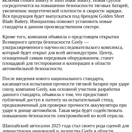
включая Golden Battery и Short Blade Battery. Новая группа
сосредоточится на повышении безопасности тяговых батарей,
увеличении энергетической плотности и скорости зарядки.
Вся продукция будет выпускаться под брендом Golden Short
Blade Battery. Инициатива поможет установить новые
стандарты в данном производственном секторе.
Кроме того, компания объявила о предстоящем открытии
Всемирного центра безопасности Geely —
ультрасовременного научно-исследовательского комплекса,
который будет открыт для всей автоиндустрии. Центр,
оснащенный самым передовым оборудованием, станет
площадкой для тестирования и кооперации в области
автомобильной безопасности.
После введения нового национального стандарта,
касающегося испытания прочности тяговой батареи при ударе
снизу, компания Geely, как основной участник разработки
данного стандарта, объявила о том, что предоставит
публичный доступ к патенту на испытательный стенд,
предназначенный для проверки прочности аккумулятора при
ударе в днище автомобиля. Такая мера будет содействовать
повышению безопасности электромобилей во всей отрасли.
Шанхайский автосалон 2025 года стал своего рода сценой для
демонстрации инноваций и лидерства Geely в области