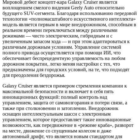
Мировой дебют концепт-кара Galaxy Cruiser является
воплощением смелого видения Geely Auto относительно
будущего SUV-сегмента. Благодаря использованию передовой
технологии «полномасштабного искусственного интеллекта»
модель является первым в мире внедорожником, способным в
реальном времени переключаться между различными
режимами — чисто электрическим, гибридным и с
увеличенным запасом хода — и при этом адаптироваться к
различным дорожным условиям. Управление системой
полного привода осуществляется при помощи ИИ, что
обеспечивает беспрецедентную управляемость на любом
дорожном покрытии, легко меняя настройки с тех, что
предназначены для городских условий, на те, что подходят
для преодоления бездорожья.
Galaxy Cruiser является примером стремления компании к
максимальной безопасности и включает в себя пять
инновационных функций: полный контроль над
управлением, защита от самовозгорания и потери связи, а
также при столкновении и затоплении. Внедорожник
оснащен интеллектуальным шасси с электронным
управлением, которое предоставляет такие инновационные
возможности, как передвижение в «режиме краба», разворот
на месте, движение со спущенным колесом и даже
автономный дрифт, что является новым стандартом для