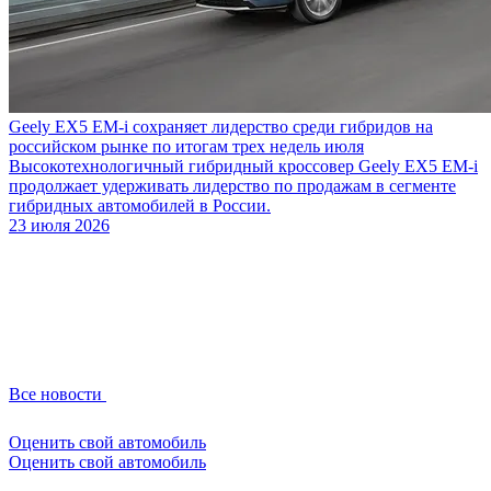
Geely EX5 EM-i сохраняет лидерство среди гибридов на
российском рынке по итогам трех недель июля
Высокотехнологичный гибридный кроссовер Geely EX5 EM-i
продолжает удерживать лидерство по продажам в сегменте
гибридных автомобилей в России.
23 июля 2026
Все новости
Оценить свой автомобиль
Оценить свой автомобиль