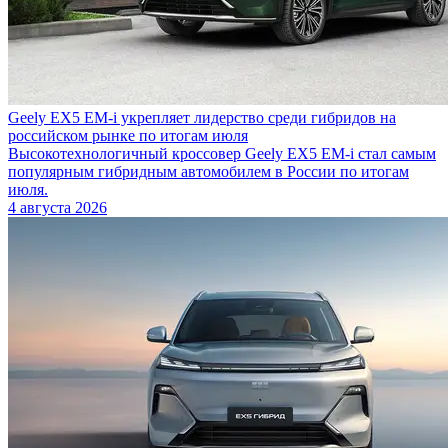
Geely EX5 EM-i укрепляет лидерство среди гибридов на
российском рынке по итогам июля
Высокотехнологичный кроссовер Geely EX5 EM-i стал самым
популярным гибридным автомобилем в России по итогам
июля.
4 августа 2026