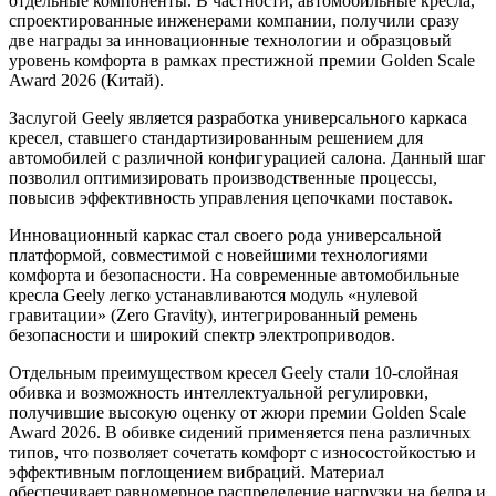
отдельные компоненты. В частности, автомобильные кресла,
спроектированные инженерами компании, получили сразу
две награды за инновационные технологии и образцовый
уровень комфорта в рамках престижной премии Golden Scale
Award 2026 (Китай).
Заслугой Geely является разработка универсального каркаса
кресел, ставшего стандартизированным решением для
автомобилей с различной конфигурацией салона. Данный шаг
позволил оптимизировать производственные процессы,
повысив эффективность управления цепочками поставок.
Инновационный каркас стал своего рода универсальной
платформой, совместимой с новейшими технологиями
комфорта и безопасности. На современные автомобильные
кресла Geely легко устанавливаются модуль «нулевой
гравитации» (Zero Gravity), интегрированный ремень
безопасности и широкий спектр электроприводов.
Отдельным преимуществом кресел Geely стали 10-слойная
обивка и возможность интеллектуальной регулировки,
получившие высокую оценку от жюри премии Golden Scale
Award 2026. В обивке сидений применяется пена различных
типов, что позволяет сочетать комфорт с износостойкостью и
эффективным поглощением вибраций. Материал
обеспечивает равномерное распределение нагрузки на бедра и