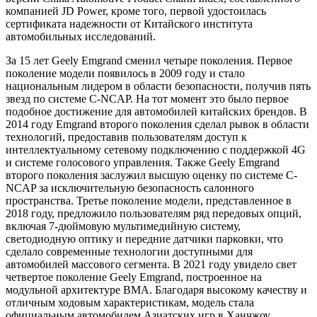
компанией JD Power, кроме того, первой удостоилась
сертификата надежности от Китайского института
автомобильных исследований.
За 15 лет Geely Emgrand сменил четыре поколения. Первое
поколение модели появилось в 2009 году и стало
национальным лидером в области безопасности, получив пять
звезд по системе C-NCAP. На тот момент это было первое
подобное достижение для автомобилей китайских брендов. В
2014 году Emgrand второго поколения сделал рывок в области
технологий, предоставив пользователям доступ к
интеллектуальному сетевому подключению с поддержкой 4G
и системе голосового управления. Также Geely Emgrand
второго поколения заслужил высшую оценку по системе C-
NCAP за исключительную безопасность салонного
пространства. Третье поколение модели, представленное в
2018 году, предложило пользователям ряд передовых опций,
включая 7-дюймовую мультимедийную систему,
светодиодную оптику и передние датчики парковки, что
сделало современные технологии доступными для
автомобилей массового сегмента. В 2021 году увидело свет
четвертое поколение Geely Emgrand, построенное на
модульной архитектуре BMA. Благодаря высокому качеству и
отличным ходовым характеристикам, модель стала
официальным автомобилем Азиатских игр в Ханчжоу.