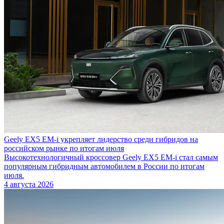
Geely EX5 EM-i укрепляет лидерство среди гибридов на
российском рынке по итогам июля
Высокотехнологичный кроссовер Geely EX5 EM-i стал самым
популярным гибридным автомобилем в России по итогам
июля.
4 августа 2026