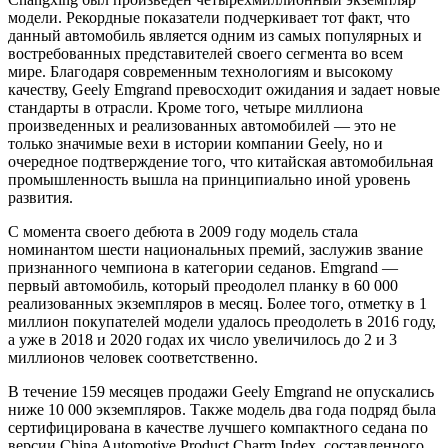
модели. Рекордные показатели подчеркивает тот факт, что
данный автомобиль является одним из самых популярных и
востребованных представителей своего сегмента во всем
мире. Благодаря современным технологиям и высокому
качеству, Geely Emgrand превосходит ожидания и задает новые
стандарты в отрасли. Кроме того, четыре миллиона
произведенных и реализованных автомобилей — это не
только значимые вехи в истории компании Geely, но и
очередное подтверждение того, что китайская автомобильная
промышленность вышла на принципиально иной уровень
развития.
С момента своего дебюта в 2009 году модель стала
номинантом шести национальных премий, заслужив звание
признанного чемпиона в категории седанов. Emgrand —
первый автомобиль, который преодолел планку в 60 000
реализованных экземпляров в месяц. Более того, отметку в 1
миллион покупателей модели удалось преодолеть в 2016 году,
а уже в 2018 и 2020 годах их число увеличилось до 2 и 3
миллионов человек соответственно.
В течение 159 месяцев продажи Geely Emgrand не опускались
ниже 10 000 экземпляров. Также модель два года подряд была
сертифицирована в качестве лучшего компактного седана по
версии China Automotive Product Charm Index, составленного