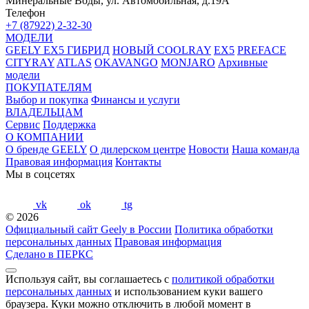
Минеральные Воды, ул. Автомобильная, д.19А
Телефон
+7 (87922) 2-32-30
МОДЕЛИ
GEELY EX5 ГИБРИД
НОВЫЙ COOLRAY
EX5
PREFACE
CITYRAY
ATLAS
OKAVANGO
MONJARO
Архивные
модели
ПОКУПАТЕЛЯМ
Выбор и покупка
Финансы и услуги
ВЛАДЕЛЬЦАМ
Сервис
Поддержка
О КОМПАНИИ
О бренде GEELY
О дилерском центре
Новости
Наша команда
Правовая информация
Контакты
Мы в соцсетях
vk
ok
tg
© 2026
Официальный сайт Geely в России
Политика обработки
персональных данных
Правовая информация
Сделано в ПЕРКС
Используя сайт, вы соглашаетесь с
политикой обработки
персональных данных
и использованием куки вашего
браузера. Куки можно отключить в любой момент в