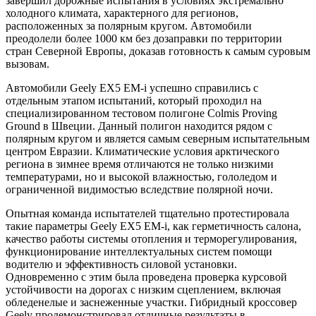
завершил дорожные испытания в условиях экстремально
холодного климата, характерного для регионов,
расположенных за полярным кругом. Автомобили
преодолели более 1000 км без дозаправки по территории
стран Северной Европы, доказав готовность к самым суровым
вызовам.
Автомобили Geely EX5 EM-i успешно справились с
отдельным этапом испытаний, который проходил на
специализированном тестовом полигоне Colmis Proving
Ground в Швеции. Данный полигон находится рядом с
полярным кругом и является самым северным испытательным
центром Евразии. Климатические условия арктического
региона в зимнее время отличаются не только низкими
температурами, но и высокой влажностью, гололедом и
ограниченной видимостью вследствие полярной ночи.
Опытная команда испытателей тщательно протестировала
такие параметры Geely EX5 EM-i, как герметичность салона,
качество работы системы отопления и терморегулирования,
функционирование интеллектуальных систем помощи
водителю и эффективность силовой установки.
Одновременно с этим была проведена проверка курсовой
устойчивости на дорогах с низким сцеплением, включая
обледенелые и заснеженные участки. Гибридный кроссовер
Geely продемонстрировал отличные результаты в