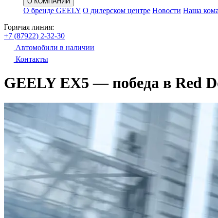
О КОМПАНИИ
О бренде GEELY
О дилерском центре
Новости
Наша ком
Горячая линия:
+7 (87922) 2-32-30
Автомобили в наличии
Контакты
GEELY EX5 — победа в Red D