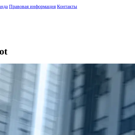
анда
Правовая информация
Контакты
ot