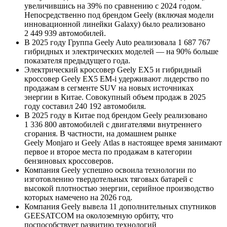
увеличившись на 39% по сравнению с 2024 годом.
Непосредственно под брендом Geely (включая модели
инновационной линейки Galaxy) было реализовано
2 449 939 автомобилей.
В 2025 году Группа Geely Auto реализовала 1 687 767
гибридных и электрических моделей — на 90% больше
показателя предыдущего года.
Электрический кроссовер Geely EX5 и гибридный
кроссовер Geely EX5 EM-i удерживают лидерство по
продажам в сегменте SUV на новых источниках
энергии в Китае. Совокупный объем продаж в 2025
году составил 240 192 автомобиля.
В 2025 году в Китае под брендом Geely реализовано
1 336 800 автомобилей с двигателями внутреннего
сгорания. В частности, на домашнем рынке
Geely Monjaro и Geely Atlas в настоящее время занимают
первое и второе места по продажам в категории
бензиновых кроссоверов.
Компания Geely успешно освоила технологии по
изготовлению твердотельных тяговых батарей с
высокой плотностью энергии, серийное производство
которых намечено на 2026 год.
Компания Geely вывела 11 дополнительных спутников
GEESATCOM на околоземную орбиту, что
поспособствует развитию технологий