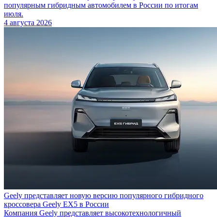
популярным гибридным автомобилем в России по итогам
июля.
4 августа 2026
Geely представляет новую версию популярного гибридного
кроссовера Geely EX5 в России
Компания Geely представляет высокотехнологичный