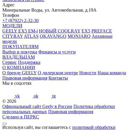
Адрес
Минеральные Воды, ул. Автомобильная, д.19А
Телефон
+7 (87922) 2-32-30
МОДЕЛИ
GEELY EX5 EM-i
НОВЫЙ COOLRAY
EX5
PREFACE
CITYRAY
ATLAS
OKAVANGO
MONJARO
Архивные
модели
ПОКУПАТЕЛЯМ
Выбор и покупка
Финансы и услуги
ВЛАДЕЛЬЦАМ
Сервис
Поддержка
О КОМПАНИИ
О бренде GEELY
О дилерском центре
Новости
Наша команда
Правовая информация
Контакты
Мы в соцсетях
vk
ok
tg
© 2026
Официальный сайт Geely в России
Политика обработки
персональных данных
Правовая информация
Сделано в ПЕРКС
Используя сайт, вы соглашаетесь с
политикой обработки