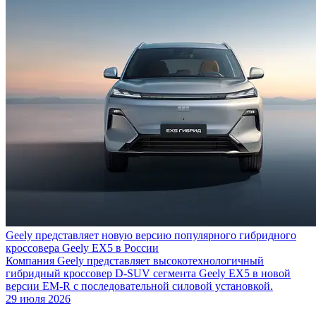
Geely представляет новую версию популярного гибридного
кроссовера Geely EX5 в России
Компания Geely представляет высокотехнологичный
гибридный кроссовер D-SUV сегмента Geely EX5 в новой
версии EM-R с последовательной силовой установкой.
29 июля 2026