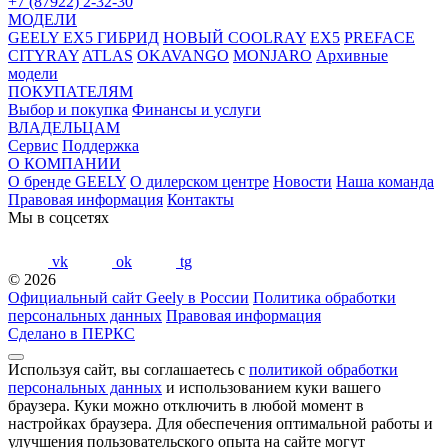
+7 (87922) 2-32-30
МОДЕЛИ
GEELY EX5 ГИБРИД
НОВЫЙ COOLRAY
EX5
PREFACE
CITYRAY
ATLAS
OKAVANGO
MONJARO
Архивные
модели
ПОКУПАТЕЛЯМ
Выбор и покупка
Финансы и услуги
ВЛАДЕЛЬЦАМ
Сервис
Поддержка
О КОМПАНИИ
О бренде GEELY
О дилерском центре
Новости
Наша команда
Правовая информация
Контакты
Мы в соцсетях
vk
ok
tg
© 2026
Официальный сайт Geely в России
Политика обработки
персональных данных
Правовая информация
Сделано в ПЕРКС
Используя сайт, вы соглашаетесь с
политикой обработки
персональных данных
и использованием куки вашего
браузера. Куки можно отключить в любой момент в
настройках браузера. Для обеспечения оптимальной работы и
улучшения пользовательского опыта на сайте могут