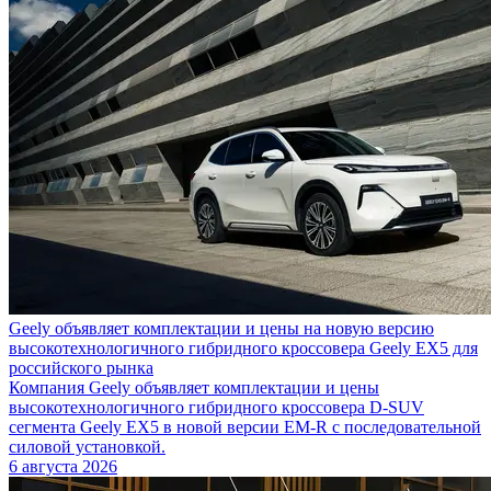
Geely объявляет комплектации и цены на новую версию
высокотехнологичного гибридного кроссовера Geely EX5 для
российского рынка
Компания Geely объявляет комплектации и цены
высокотехнологичного гибридного кроссовера D-SUV
сегмента Geely EX5 в новой версии EM-R с последовательной
силовой установкой.
6 августа 2026