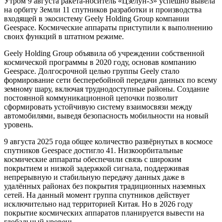
Утром 9 августа ракета-носитель «Цзелун-3» успешно вывела
на орбиту Земли 11 спутников разработки и производства
входящей в экосистему Geely Holding Group компании
Geespace. Космические аппараты приступили к выполнению
своих функций в штатном режиме.
Geely Holding Group объявила об учреждении собственной
космической программы в 2020 году, основав компанию
Geespace. Долгосрочной целью группы Geely стало
формирование сети бесперебойной передачи данных по всему
земному шару, включая труднодоступные районы. Создание
постоянной коммуникационной цепочки позволит
сформировать устойчивую систему взаимосвязи между
автомобилями, выведя безопасность мобильности на новый
уровень.
9 августа 2025 года общее количество развёрнутых в космосе
спутников Geespace достигло 41. Низкоорбитальные
космические аппараты обеспечили связь с широким
покрытием и низкой задержкой сигнала, поддерживая
непрерывную и стабильную передачу данных даже в
удалённых районах без покрытия традиционных наземных
сетей. На данный момент группа спутников действует
исключительно над территорией Китая. Но в 2026 году
покрытие космических аппаратов планируется вывести на
глобальный уровень.