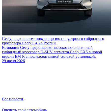
Geely представляет новую версию популярного гибридного
кроссовера Geely EX5 в России
Компания Geely представляет высокотехнологичный
гибридный кроссовер D-SUV сегмента Geely EX5 в новой
версии EM-R с последовательной силовой установкой.
29 июля 2026
Все новости
Оценить свой автомобиль