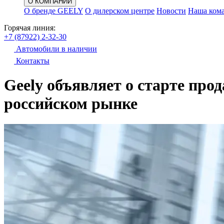
О КОМПАНИИ
О бренде GEELY
О дилерском центре
Новости
Наша ком
Горячая линия:
+7 (87922) 2-32-30
Автомобили в наличии
Контакты
Geely объявляет о старте про
российском рынке