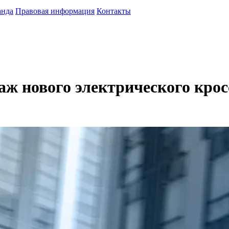
анда
Правовая информация
Контакты
даж нового электрического крос