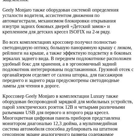
Geely Monjaro также оборудован системой определения
усталости водителя, ассистентом движения по
автомагистрали, механизмом блокировки открывания
изнутри задних боковых дверей «Детский замок» и
креплением для детских кресел ISOFIX на 2-м ряду.
Во всех комплектациях кроссовер получил полностью
светодиодную оптику, большую панорамную крышу с люком,
рейлинги на крыше, а также эффектную подсветку в боковых
зеркалах заднего вида. В переднем подлокотнике расположен
удобный бокс для хранения, а в эргономичный задний
подлокотник интегрированы подстаканники. Грузовой отсек с
органайзером отделяет от салона шторка, для пассажиров
переднего и заднего ряда предусмотрены светодиодные
лампы для чтения в дороге.
Кроссовер Geely Monjaro в комплектации Luxury также
оборудован беспроводной зарядкой для мобильных устройств,
парой электрических розеток 12В и четырьмя различными
разъемами USB для первого и второго ряда кресел.
Многоцветная цифровая панель приборов представлена
монитором диагональю 12,3 дюйма, а мультимедийная
система автомобиля способна дублировать на штатном
сенсорном экране аналогичного размера содержимое