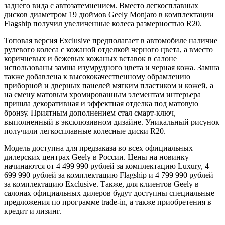
заднего вида с автозатемнением. Вместо легкосплавных
дисков диаметром 19 дюймов Geely Monjaro в комплектации
Flagship получил увеличенные колеса размерностью R20.
Топовая версия Exclusive предполагает в автомобиле наличие
рулевого колеса с кожаной отделкой черного цвета, а вместо
коричневых и бежевых кожаных вставок в салоне
использованы замша изумрудного цвета и черная кожа. Замша
также добавлена к высококачественному обрамлению
приборной и дверных панелей мягким пластиком и кожей, а
на смену матовым хромированным элементам интерьера
пришла декоративная и эффектная отделка под матовую
бронзу. Приятным дополнением стал смарт-ключ,
выполненный в эксклюзивном дизайне. Уникальный рисунок
получили легкосплавные колесные диски R20.
Модель доступна для предзаказа во всех официальных
дилерских центрах Geely в России. Цены на новинку
начинаются от 4 499 990 рублей за комплектацию Luxury, 4
699 990 рублей за комплектацию Flagship и 4 799 990 рублей
за комплектацию Exclusive. Также, для клиентов Geely в
салонах официальных дилеров будут доступны специальные
предложения по программе trade-in, а также приобретения в
кредит и лизинг.