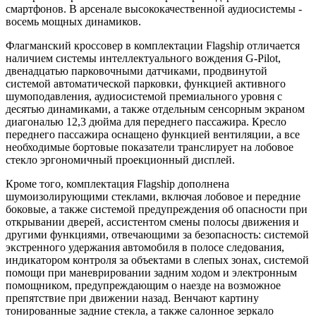
смартфонов. В арсенале высококачественной аудиосистемы -
восемь мощных динамиков.
Флагманский кроссовер в комплектации Flagship отличается
наличием системы интеллектуального вождения G-Pilot,
двенадцатью парковочными датчиками, продвинутой
системой автоматической парковки, функцией активного
шумоподавления, аудиосистемой премиального уровня с
десятью динамиками, а также отдельным сенсорным экраном
диагональю 12,3 дюйма для переднего пассажира. Кресло
переднего пассажира оснащено функцией вентиляции, а все
необходимые бортовые показатели транслирует на лобовое
стекло эргономичный проекционный дисплей.
Кроме того, комплектация Flagship дополнена
шумоизолирующими стеклами, включая лобовое и передние
боковые, а также системой предупреждения об опасности при
открывании дверей, ассистентом смены полосы движения и
другими функциями, отвечающими за безопасность: системой
экстренного удержания автомобиля в полосе следования,
индикатором контроля за объектами в слепых зонах, системой
помощи при маневрировании задним ходом и электронным
помощником, предупреждающим о наезде на возможное
препятствие при движении назад. Венчают картину
тонированные задние стекла, а также салонное зеркало