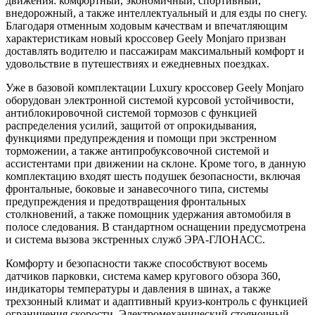
движения: комфортный, экономичный, спортивный,
внедорожный, а также интеллектуальный и для езды по снегу.
Благодаря отменным ходовым качествам и впечатляющим
характеристикам новый кроссовер Geely Monjaro призван
доставлять водителю и пассажирам максимальный комфорт и
удовольствие в путешествиях и ежедневных поездках.
Уже в базовой комплектации Luxury кроссовер Geely Monjaro
оборудован электронной системой курсовой устойчивости,
антиблокировочной системой тормозов с функцией
распределения усилий, защитой от опрокидывания,
функциями предупреждения и помощи при экстренном
торможении, а также антипробуксовочной системой и
ассистентами при движении на склоне. Кроме того, в данную
комплектацию входят шесть подушек безопасности, включая
фронтальные, боковые и занавесочного типа, системы
предупреждения и предотвращения фронтальных
столкновений, а также помощник удержания автомобиля в
полосе следования. В стандартном оснащении предусмотрена
и система вызова экстренных служб ЭРА-ГЛОНАСС.
Комфорту и безопасности также способствуют восемь
датчиков парковки, система камер кругового обзора 360,
индикаторы температуры и давления в шинах, а также
трехзонный климат и адаптивный круиз-контроль с функцией
ограничения скорости. Электромеханический стояночный