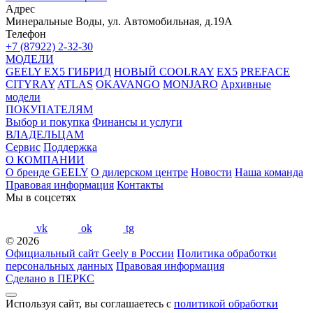
Адрес
Минеральные Воды, ул. Автомобильная, д.19А
Телефон
+7 (87922) 2-32-30
МОДЕЛИ
GEELY EX5 ГИБРИД
НОВЫЙ COOLRAY
EX5
PREFACE
CITYRAY
ATLAS
OKAVANGO
MONJARO
Архивные
модели
ПОКУПАТЕЛЯМ
Выбор и покупка
Финансы и услуги
ВЛАДЕЛЬЦАМ
Сервис
Поддержка
О КОМПАНИИ
О бренде GEELY
О дилерском центре
Новости
Наша команда
Правовая информация
Контакты
Мы в соцсетях
vk
ok
tg
© 2026
Официальный сайт Geely в России
Политика обработки
персональных данных
Правовая информация
Сделано в ПЕРКС
Используя сайт, вы соглашаетесь с
политикой обработки