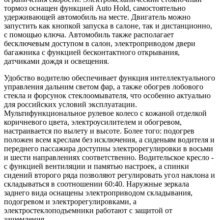
тормоз оснащен функцией Auto Hold, самостоятельно
удерживающей автомобиль на месте. Двигатель можно
запустить как кнопкой запуска в салоне, так и дистанционно,
с помощью ключа. Автомобиль также располагает
бесключевым доступом в салон, электроприводом двери
багажника с функцией бесконтактного открывания,
датчиками дождя и освещения.
Удобство водителю обеспечивает функция интеллектуального
управления дальним светом фар, а также обогрев лобового
стекла и форсунок стеклоомывателя, что особенно актуально
для российских условий эксплуатации.
Мультифункциональное рулевое колесо с кожаной отделкой
коричневого цвета, электроусилителем и обогревом,
настраивается по вылету и высоте. Более того: подогрев
положен всем креслам без исключения, а сиденьям водителя и
переднего пассажира доступны электрорегулировки в восьми
и шести направлениях соответственно. Водительское кресло -
с функцией вентиляции и памятью настроек, а спинки
сидений второго ряда позволяют регулировать угол наклона и
складываться в соотношении 60:40. Наружные зеркала
заднего вида оснащены электроприводом складывания,
подогревом и электрорегулировками, а
электростеклоподъемники работают с защитой от
защемления.