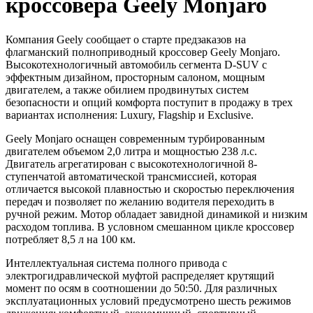
кроссовера Geely Monjaro
Компания Geely сообщает о старте предзаказов на
флагманский полноприводный кроссовер Geely Monjaro.
Высокотехнологичный автомобиль сегмента D-SUV с
эффектным дизайном, просторным салоном, мощным
двигателем, а также обилием продвинутых систем
безопасности и опций комфорта поступит в продажу в трех
вариантах исполнения: Luxury, Flagship и Exclusive.
Geely Monjaro оснащен современным турбированным
двигателем объемом 2,0 литра и мощностью 238 л.с.
Двигатель агрегатирован с высокотехнологичной 8-
ступенчатой автоматической трансмиссией, которая
отличается высокой плавностью и скоростью переключения
передач и позволяет по желанию водителя переходить в
ручной режим. Мотор обладает завидной динамикой и низким
расходом топлива. В условном смешанном цикле кроссовер
потребляет 8,5 л на 100 км.
Интеллектуальная система полного привода с
электрогидравлической муфтой распределяет крутящий
момент по осям в соотношении до 50:50. Для различных
эксплуатационных условий предусмотрено шесть режимов