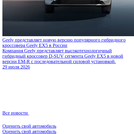
Geely представляет новую версию популярного гибридного
кроссовера Geely EX5 в России
Компания Geely представляет высокотехнологичный
гибридный кроссовер D-SUV сегмента Geely EX5 в новой
версии EM-R с последовательной силовой установкой.
29 июля 2026
Все новости
Оценить свой автомобиль
Оценить свой автомобиль