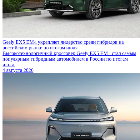
Geely EX5 EM-i укрепляет лидерство среди гибридов на
российском рынке по итогам июля
Высокотехнологичный кроссовер Geely EX5 EM-i стал самым
популярным гибридным автомобилем в России по итогам
июля.
4 августа 2026