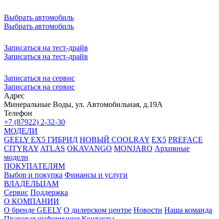
Выбрать автомобиль
Выбрать автомобиль
Записаться на тест-драйв
Записаться на тест-драйв
Записаться на сервис
Записаться на сервис
Адрес
Минеральные Воды, ул. Автомобильная, д.19А
Телефон
+7 (87922) 2-32-30
МОДЕЛИ
GEELY EX5 ГИБРИД
НОВЫЙ COOLRAY
EX5
PREFACE
CITYRAY
ATLAS
OKAVANGO
MONJARO
Архивные
модели
ПОКУПАТЕЛЯМ
Выбор и покупка
Финансы и услуги
ВЛАДЕЛЬЦАМ
Сервис
Поддержка
О КОМПАНИИ
О бренде GEELY
О дилерском центре
Новости
Наша команда
Правовая информация
Контакты