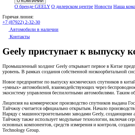
О КОМПАНИИ
О бренде GEELY
О дилерском центре
Новости
Наша ком
Горячая линия:
+7 (87922) 2-32-30
Автомобили в наличии
Контакты
Geely приступает к выпуску к
Промышленный холдинг Geely открывает первое в Китае пред
уровень. В рамках создания собственной низкоорбитальной сис
Новое предприятие по выпуску космических спутников в китай
«умных» автомобилей, взаимодействующих через беспроводное
экосистему управления беспилотными автомобилями. Таким обр
Лицензия на коммерческое производство спутников выдана Гос
Тайчжоу считается официально открытым. Начало производства
Наряду с машиностроительными заводами Geely, создающими а
Тайчжоу также использует модульные технологии, включая сер
основных компонентов, средств измерения и контроля, создани
Technology Group.