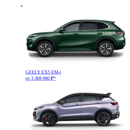
GEELY EX5 EM-i
от 3 369 990 ₽*