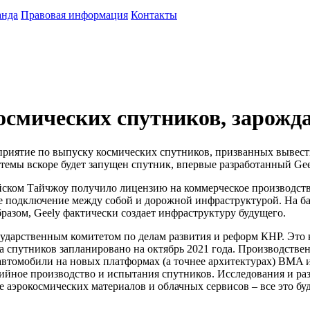
анда
Правовая информация
Контакты
осмических спутников, зарожд
приятие по выпуску космических спутников, призванных вывес
темы вскоре будет запущен спутник, впервые разработанный Gee
ском Тайчжоу получило лицензию на коммерческое производство
 подключение между собой и дорожной инфраструктурой. На баз
азом, Geely фактически создает инфраструктуру будущего.
ударственным комитетом по делам развития и реформ КНР. Это 
 спутников запланировано на октябрь 2021 года. Производствен
втомобили на новых платформах (а точнее архитектурах) BMA и
ийное производство и испытания спутников. Исследования и раз
е аэрокосмических материалов и облачных сервисов – все это бу