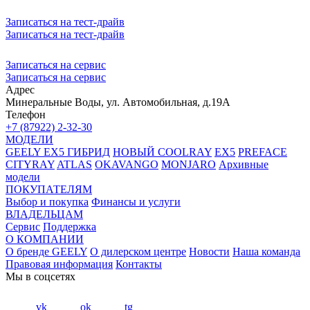
Записаться на тест-драйв
Записаться на тест-драйв
Записаться на сервис
Записаться на сервис
Адрес
Минеральные Воды, ул. Автомобильная, д.19А
Телефон
+7 (87922) 2-32-30
МОДЕЛИ
GEELY EX5 ГИБРИД
НОВЫЙ COOLRAY
EX5
PREFACE
CITYRAY
ATLAS
OKAVANGO
MONJARO
Архивные
модели
ПОКУПАТЕЛЯМ
Выбор и покупка
Финансы и услуги
ВЛАДЕЛЬЦАМ
Сервис
Поддержка
О КОМПАНИИ
О бренде GEELY
О дилерском центре
Новости
Наша команда
Правовая информация
Контакты
Мы в соцсетях
vk
ok
tg