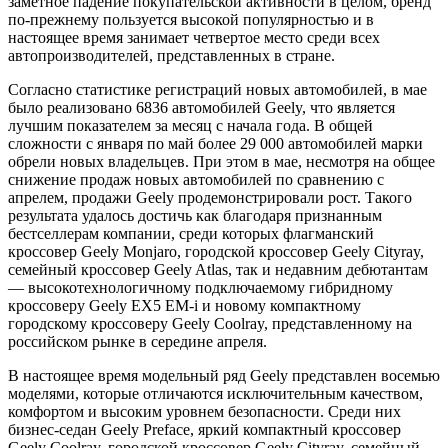
заметное падение покупательской активности в целом, бренд
по-прежнему пользуется высокой популярностью и в
настоящее время занимает четвертое место среди всех
автопроизводителей, представленных в стране.
Согласно статистике регистраций новых автомобилей, в мае
было реализовано 6836 автомобилей Geely, что является
лучшим показателем за месяц с начала года. В общей
сложности с января по май более 29 000 автомобилей марки
обрели новых владельцев. При этом в мае, несмотря на общее
снижение продаж новых автомобилей по сравнению с
апрелем, продажи Geely продемонстрировали рост. Такого
результата удалось достичь как благодаря признанным
бестселлерам компании, среди которых флагманский
кроссовер Geely Monjaro, городской кроссовер Geely Cityray,
семейный кроссовер Geely Atlas, так и недавним дебютантам
— высокотехнологичному подключаемому гибридному
кроссоверу Geely EX5 EM-i и новому компактному
городскому кроссоверу Geely Coolray, представленному на
российском рынке в середине апреля.
В настоящее время модельный ряд Geely представлен восемью
моделями, которые отличаются исключительным качеством,
комфортом и высоким уровнем безопасности. Среди них
бизнес-седан Geely Preface, яркий компактный кроссовер
Geely Coolray, городской кроссовер Geely Cityray, семейный