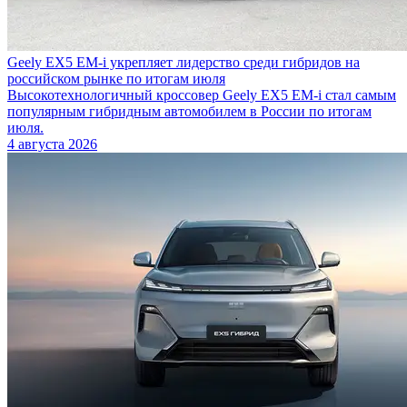
Geely EX5 EM-i укрепляет лидерство среди гибридов на
российском рынке по итогам июля
Высокотехнологичный кроссовер Geely EX5 EM-i стал самым
популярным гибридным автомобилем в России по итогам
июля.
4 августа 2026