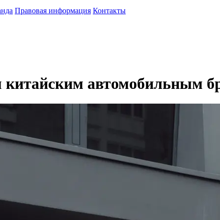
анда
Правовая информация
Контакты
м китайским автомобильным бр