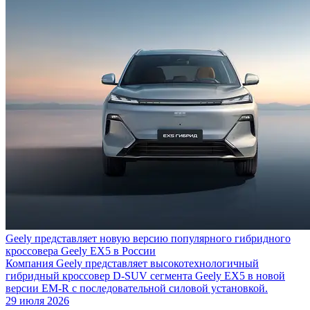
Geely представляет новую версию популярного гибридного
кроссовера Geely EX5 в России
Компания Geely представляет высокотехнологичный
гибридный кроссовер D-SUV сегмента Geely EX5 в новой
версии EM-R с последовательной силовой установкой.
29 июля 2026