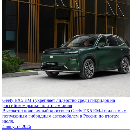
Geely EX5 EM-i укрепляет лидерство среди гибридов на
российском рынке по итогам июля
Высокотехнологичный кроссовер Geely EX5 EM-i стал самым
популярным гибридным автомобилем в России по итогам
июля.
4 августа 2026