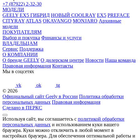
+7 (87922) 2-32-30
МОДЕЛИ
GEELY EX5 ГИБРИД
НОВЫЙ COOLRAY
EX5
PREFACE
CITYRAY
ATLAS
OKAVANGO
MONJARO
Архивные
модели
ПОКУПАТЕЛЯМ
Выбор и покупка
Финансы и услуги
ВЛАДЕЛЬЦАМ
Сервис
Поддержка
О КОМПАНИИ
О бренде GEELY
О дилерском центре
Новости
Наша команда
Правовая информация
Контакты
Мы в соцсетях
vk
ok
tg
© 2026
Официальный сайт Geely в России
Политика обработки
персональных данных
Правовая информация
Сделано в ПЕРКС
Используя сайт, вы соглашаетесь с
политикой обработки
персональных данных
и использованием куки вашего
браузера. Куки можно отключить в любой момент в
настройках браузера. Для обеспечения оптимальной работы и