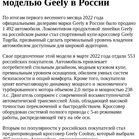
моделью Geely в России
По итогам первого весеннего месяца 2022 года
официальными дилерами марки Geely в России было продано
1 492 автомобиля. Локомотивом продуктовой линейки Geely
на российском рынке стал спортивный купе-кроссовер Geely
Tugella, призванный сделать премиальный уровень владения
автомобилем доступным для широкой аудитории.
Свое предпочтение этой модели в марте 2022 года отдали 553
российских покупателя. Автомобиль привлекает
потребителей стильным дизайном, модным кузовом купе,
премиальным уровнем оснащения, обилием умных систем
безопасности и опций комфорта. Кроме того, покупатели
ценят впечатляющую динамику мощного и экономичного
турбированного мотора объемом 2,0 литра и мощностью 238
л.с. Двигатель сопряжен с современной восьмиступенчатой
автоматической трансмиссией Aisin, обладающей высокой
точностью переключений и быстродействием. Кроссовер
оборудован системой полного привода с 5-ю режимами
работы, распределяющей тягу на обе оси.
Вторым по популярности у российских покупателей стал
преднеприводный кроссовер Geely Coolray, который выбрали