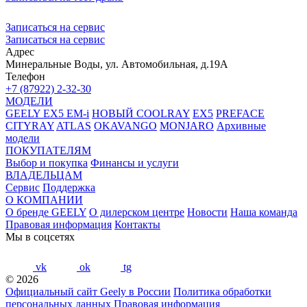
Записаться на сервис
Записаться на сервис
Адрес
Минеральные Воды, ул. Автомобильная, д.19А
Телефон
+7 (87922) 2-32-30
МОДЕЛИ
GEELY EX5 EM-i
НОВЫЙ COOLRAY
EX5
PREFACE
CITYRAY
ATLAS
OKAVANGO
MONJARO
Архивные
модели
ПОКУПАТЕЛЯМ
Выбор и покупка
Финансы и услуги
ВЛАДЕЛЬЦАМ
Сервис
Поддержка
О КОМПАНИИ
О бренде GEELY
О дилерском центре
Новости
Наша команда
Правовая информация
Контакты
Мы в соцсетях
vk
ok
tg
© 2026
Официальный сайт Geely в России
Политика обработки
персональных данных
Правовая информация