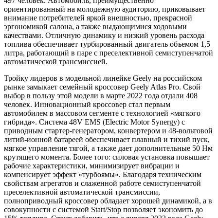
497 человек. Автомобиль, преимущественно
ориентированный на молодежную аудиторию, приковывает
внимание потребителей яркой внешностью, прекрасной
эргономикой салона, а также выдающимися ходовыми
качествами. Отличную динамику и низкий уровень расхода
топлива обеспечивает турбированный двигатель объемом 1,5
литра, работающий в паре с преселективной семиступенчатой
автоматической трансмиссией.
Тройку лидеров в модельной линейке Geely на российском
рынке замыкает семейный кроссовер Geely Atlas Pro. Свой
выбор в пользу этой модели в марте 2022 года отдали 408
человек. Инновационный кроссовер стал первым
автомобилем в массовом сегменте с технологией «мягкого
гибрида». Система 48V EMS (Electric Motor Synergy) с
приводным стартер-генератором, конвертером и 48-вольтовой
литий-ионной батареей обеспечивает плавный и тихий пуск,
мягкое управление тягой, а также дает дополнительные 50 Нм
крутящего момента. Более того: силовая установка повышает
рабочие характеристики, минимизирует вибрации и
компенсирует эффект «турбоямы». Благодаря техническим
свойствам агрегатов и слаженной работе семиступенчатой
преселективной автоматической трансмиссии,
полноприводный кроссовер обладает хорошей динамикой, а в
совокупности с системой Start/Stop позволяет экономить до