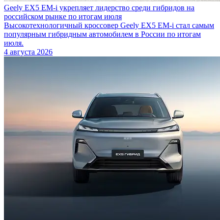
Geely EX5 EM-i укрепляет лидерство среди гибридов на
российском рынке по итогам июля
Высокотехнологичный кроссовер Geely EX5 EM-i стал самым
популярным гибридным автомобилем в России по итогам
июля.
4 августа 2026