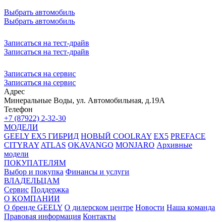
Выбрать автомобиль
Выбрать автомобиль
Записаться на тест-драйв
Записаться на тест-драйв
Записаться на сервис
Записаться на сервис
Адрес
Минеральные Воды, ул. Автомобильная, д.19А
Телефон
+7 (87922) 2-32-30
МОДЕЛИ
GEELY EX5 ГИБРИД
НОВЫЙ COOLRAY
EX5
PREFACE
CITYRAY
ATLAS
OKAVANGO
MONJARO
Архивные
модели
ПОКУПАТЕЛЯМ
Выбор и покупка
Финансы и услуги
ВЛАДЕЛЬЦАМ
Сервис
Поддержка
О КОМПАНИИ
О бренде GEELY
О дилерском центре
Новости
Наша команда
Правовая информация
Контакты