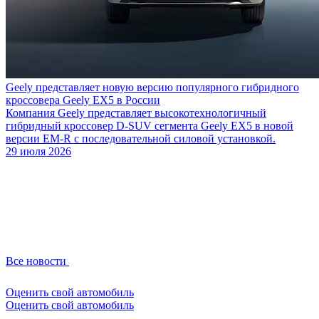
Geely представляет новую версию популярного гибридного
кроссовера Geely EX5 в России
Компания Geely представляет высокотехнологичный
гибридный кроссовер D-SUV сегмента Geely EX5 в новой
версии EM-R с последовательной силовой установкой.
29 июля 2026
Все новости
Оценить свой автомобиль
Оценить свой автомобиль