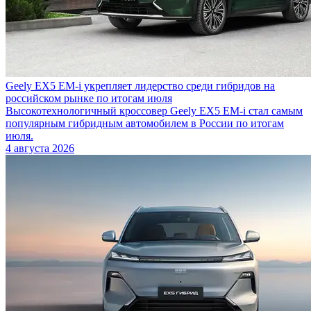
Geely EX5 EM-i укрепляет лидерство среди гибридов на
российском рынке по итогам июля
Высокотехнологичный кроссовер Geely EX5 EM-i стал самым
популярным гибридным автомобилем в России по итогам
июля.
4 августа 2026