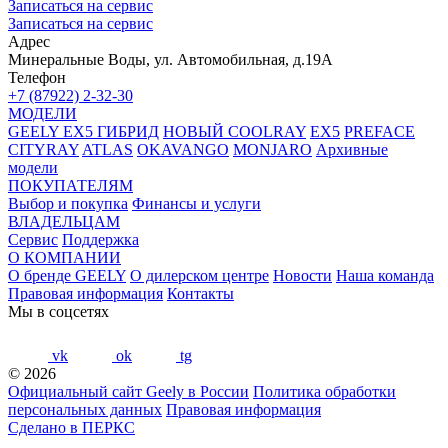
Записаться на сервис
Записаться на сервис
Адрес
Минеральные Воды, ул. Автомобильная, д.19А
Телефон
+7 (87922) 2-32-30
МОДЕЛИ
GEELY EX5 ГИБРИД
НОВЫЙ COOLRAY
EX5
PREFACE
CITYRAY
ATLAS
OKAVANGO
MONJARO
Архивные
модели
ПОКУПАТЕЛЯМ
Выбор и покупка
Финансы и услуги
ВЛАДЕЛЬЦАМ
Сервис
Поддержка
О КОМПАНИИ
О бренде GEELY
О дилерском центре
Новости
Наша команда
Правовая информация
Контакты
Мы в соцсетях
vk
ok
tg
© 2026
Официальный сайт Geely в России
Политика обработки
персональных данных
Правовая информация
Сделано в ПЕРКС