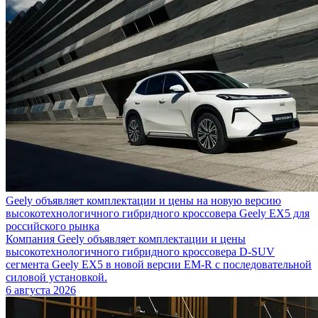
Geely объявляет комплектации и цены на новую версию
высокотехнологичного гибридного кроссовера Geely EX5 для
российского рынка
Компания Geely объявляет комплектации и цены
высокотехнологичного гибридного кроссовера D-SUV
сегмента Geely EX5 в новой версии EM-R с последовательной
силовой установкой.
6 августа 2026