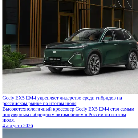
Geely EX5 EM-i укрепляет лидерство среди гибридов на
российском рынке по итогам июля
Высокотехнологичный кроссовер Geely EX5 EM-i стал самым
популярным гибридным автомобилем в России по итогам
июля.
4 августа 2026