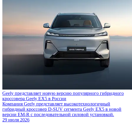
Geely представляет новую версию популярного гибридного
кроссовера Geely EX5 в России
Компания Geely представляет высокотехнологичный
гибридный кроссовер D-SUV сегмента Geely EX5 в новой
версии EM-R с последовательной силовой установкой.
29 июля 2026