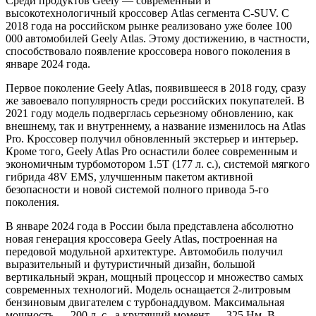
Среди продуктов Geely — современный и
высокотехнологичный кроссовер Atlas сегмента C-SUV. С
2018 года на российском рынке реализовано уже более 100
000 автомобилей Geely Atlas. Этому достижению, в частности,
способствовало появление кроссовера нового поколения в
январе 2024 года.
Первое поколение Geely Atlas, появившееся в 2018 году, сразу
же завоевало популярность среди российских покупателей. В
2021 году модель подверглась серьезному обновлению, как
внешнему, так и внутреннему, а название изменилось на Atlas
Pro. Кроссовер получил обновленный экстерьер и интерьер.
Кроме того, Geely Atlas Pro оснастили более современным и
экономичным турбомотором 1.5Т (177 л. с.), системой мягкого
гибрида 48V EMS, улучшенным пакетом активной
безопасности и новой системой полного привода 5-го
поколения.
В январе 2024 года в России была представлена абсолютно
новая генерация кроссовера Geely Atlas, построенная на
передовой модульной архитектуре. Автомобиль получил
выразительный и футуристичный дизайн, большой
вертикальный экран, мощный процессор и множество самых
современных технологий. Модель оснащается 2-литровым
бензиновым двигателем с турбонаддувом. Максимальная
мощность — 200 л. с., а крутящий момент — 325 Нм. В