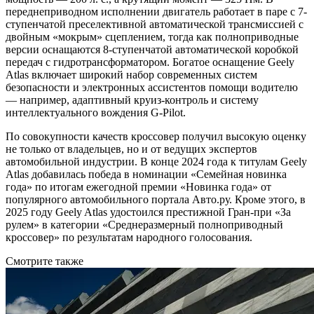
переднеприводном исполнении двигатель работает в паре с 7-
ступенчатой преселективной автоматической трансмиссией с
двойным «мокрым» сцеплением, тогда как полноприводные
версии оснащаются 8-ступенчатой автоматической коробкой
передач с гидротрансформатором. Богатое оснащение Geely
Atlas включает широкий набор современных систем
безопасности и электронных ассистентов помощи водителю
— например, адаптивный круиз-контроль и систему
интеллектуального вождения G-Pilot.
По совокупности качеств кроссовер получил высокую оценку
не только от владельцев, но и от ведущих экспертов
автомобильной индустрии. В конце 2024 года к титулам Geely
Atlas добавилась победа в номинации «Семейная новинка
года» по итогам ежегодной премии «Новинка года» от
популярного автомобильного портала Авто.ру. Кроме этого, в
2025 году Geely Atlas удостоился престижной Гран-при «За
рулем» в категории «Среднеразмерный полноприводный
кроссовер» по результатам народного голосования.
Смотрите также