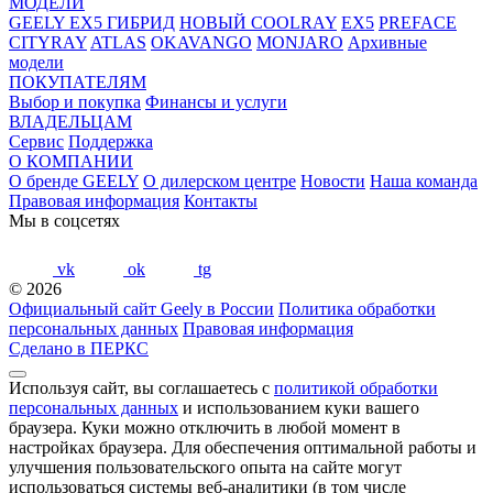
МОДЕЛИ
GEELY EX5 ГИБРИД
НОВЫЙ COOLRAY
EX5
PREFACE
CITYRAY
ATLAS
OKAVANGO
MONJARO
Архивные
модели
ПОКУПАТЕЛЯМ
Выбор и покупка
Финансы и услуги
ВЛАДЕЛЬЦАМ
Сервис
Поддержка
О КОМПАНИИ
О бренде GEELY
О дилерском центре
Новости
Наша команда
Правовая информация
Контакты
Мы в соцсетях
vk
ok
tg
© 2026
Официальный сайт Geely в России
Политика обработки
персональных данных
Правовая информация
Сделано в ПЕРКС
Используя сайт, вы соглашаетесь с
политикой обработки
персональных данных
и использованием куки вашего
браузера. Куки можно отключить в любой момент в
настройках браузера. Для обеспечения оптимальной работы и
улучшения пользовательского опыта на сайте могут
использоваться системы веб-аналитики (в том числе