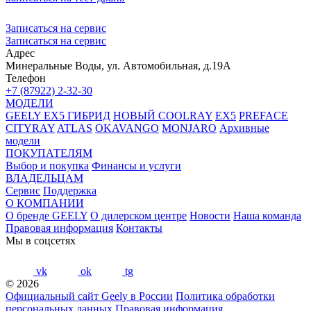
Записаться на сервис
Записаться на сервис
Адрес
Минеральные Воды, ул. Автомобильная, д.19А
Телефон
+7 (87922) 2-32-30
МОДЕЛИ
GEELY EX5 ГИБРИД
НОВЫЙ COOLRAY
EX5
PREFACE
CITYRAY
ATLAS
OKAVANGO
MONJARO
Архивные
модели
ПОКУПАТЕЛЯМ
Выбор и покупка
Финансы и услуги
ВЛАДЕЛЬЦАМ
Сервис
Поддержка
О КОМПАНИИ
О бренде GEELY
О дилерском центре
Новости
Наша команда
Правовая информация
Контакты
Мы в соцсетях
vk
ok
tg
© 2026
Официальный сайт Geely в России
Политика обработки
персональных данных
Правовая информация