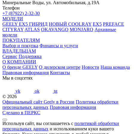
Минеральные Воды, ул. Автомобильная, д.19А
Телефон
+7 (87922) 2-32-30
МОДЕЛИ
GEELY EX5 ГИБРИД
НОВЫЙ COOLRAY
EX5
PREFACE
CITYRAY
ATLAS
OKAVANGO
MONJARO
Архивные
модели
ПОКУПАТЕЛЯМ
Выбор и покупка
Финансы и услуги
ВЛАДЕЛЬЦАМ
Сервис
Поддержка
О КОМПАНИИ
О бренде GEELY
О дилерском центре
Новости
Наша команда
Правовая информация
Контакты
Мы в соцсетях
vk
ok
tg
© 2026
Официальный сайт Geely в России
Политика обработки
персональных данных
Правовая информация
Сделано в ПЕРКС
Используя сайт, вы соглашаетесь с
политикой обработки
персональных данных
и использованием куки вашего