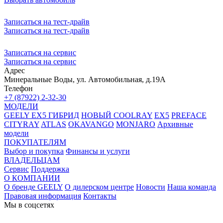
Записаться на тест-драйв
Записаться на тест-драйв
Записаться на сервис
Записаться на сервис
Адрес
Минеральные Воды, ул. Автомобильная, д.19А
Телефон
+7 (87922) 2-32-30
МОДЕЛИ
GEELY EX5 ГИБРИД
НОВЫЙ COOLRAY
EX5
PREFACE
CITYRAY
ATLAS
OKAVANGO
MONJARO
Архивные
модели
ПОКУПАТЕЛЯМ
Выбор и покупка
Финансы и услуги
ВЛАДЕЛЬЦАМ
Сервис
Поддержка
О КОМПАНИИ
О бренде GEELY
О дилерском центре
Новости
Наша команда
Правовая информация
Контакты
Мы в соцсетях