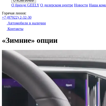
О КОМПАНИИ
О бренде GEELY
О дилерском центре
Новости
Наша ком
Горячая линия:
+7 (87922) 2-32-30
Автомобили в наличии
Контакты
«Зимние» опции