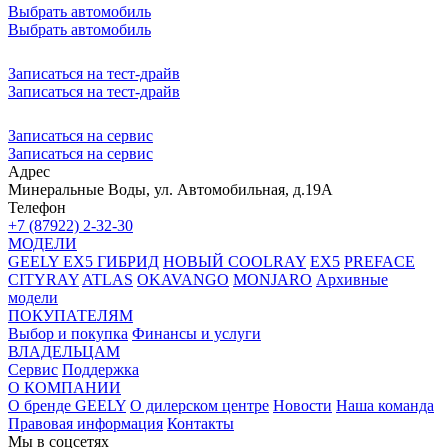
Выбрать автомобиль
Выбрать автомобиль
Записаться на тест-драйв
Записаться на тест-драйв
Записаться на сервис
Записаться на сервис
Адрес
Минеральные Воды, ул. Автомобильная, д.19А
Телефон
+7 (87922) 2-32-30
МОДЕЛИ
GEELY EX5 ГИБРИД
НОВЫЙ COOLRAY
EX5
PREFACE
CITYRAY
ATLAS
OKAVANGO
MONJARO
Архивные
модели
ПОКУПАТЕЛЯМ
Выбор и покупка
Финансы и услуги
ВЛАДЕЛЬЦАМ
Сервис
Поддержка
О КОМПАНИИ
О бренде GEELY
О дилерском центре
Новости
Наша команда
Правовая информация
Контакты
Мы в соцсетях